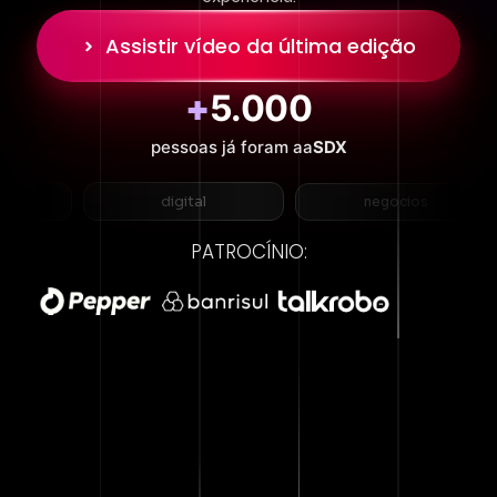
Assistir vídeo da última edição
+
5.000
pessoas já foram aa
SDX
g
digital
negocios
PATROCÍNIO: