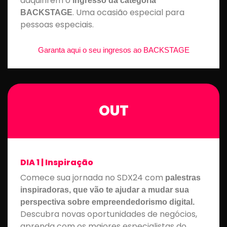
adquirirem o
ingresso da categoria
.
Uma ocasião especial para
BACKSTAGE
pessoas especiais.
Garanta aqui o seu ingresos ao BACKSTAGE
OUT
DIA 1 | Inspiração
Comece sua jornada no SDX24 com
palestras
inspiradoras, que vão te ajudar a mudar sua
perspectiva sobre empreendedorismo digital.
Descubra novas oportunidades de negócios,
aprenda com os maiores especialistas do