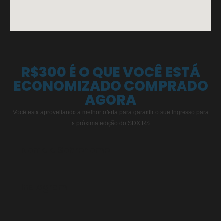
R$300 É O QUE VOCÊ ESTÁ
ECONOMIZADO COMPRADO
AGORA
Você está aproveitando a melhor oferta para garantir o sue ingresso para
a próxima edição do SDX.RS