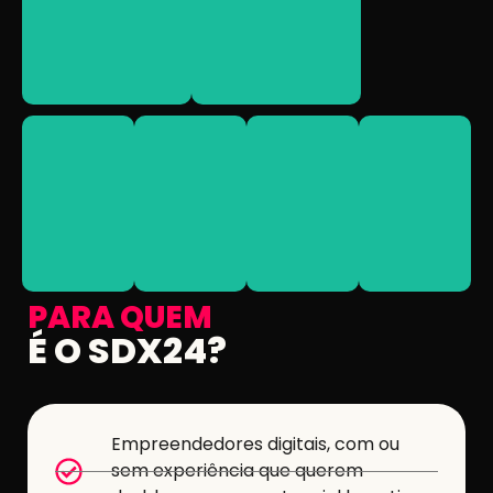
horas de
em ascensão
Mais de 24
empreendedores
Um palco para
SDX24
ARENA
START
PALCO
SDX24.
negócios
conteúdo.
do
grandes
de
dia
inclusas.
gerar
produção
último
alimentações
para
e
no
Todas
perfeito
entrevistas
garantida
FOOD
ambiente
para
está
&
O
Espaço
celebração
BAR
A
OPEN
NETWORK
TALKS
ARENA
SDX
FEST
SDX
PARA QUEM
É O SDX24?
Empreendedores digitais, com ou
sem experiência que querem