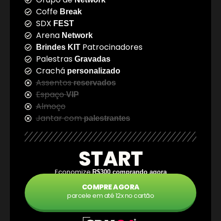
Coffe
Break
SDX
FEST
Arena
Network
Patrocinadores
Brindes KIT
Palestras
Gravadas
Crachá
personalizado
Assentos
reservados
Espaço
VIP
Almoço
Jantar com
palestrantes
START
Economize
R$300 comprando agora
COMPRE AGORA
parcele em até 12x no cartão